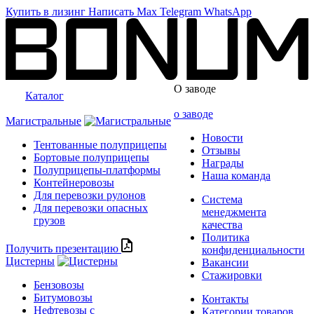
Купить в лизинг
Написать
Max
Telegram
WhatsApp
О заводе
Каталог
о заводе
Магистральные
Новости
Тентованные полуприцепы
Отзывы
Бортовые полуприцепы
Награды
Полуприцепы-платформы
Наша команда
Контейнеровозы
Для перевозки рулонов
Система
Для перевозки опасных
менеджмента
грузов
качества
Политика
Получить презентацию
конфиденциальности
Цистерны
Вакансии
Стажировки
Бензовозы
Битумовозы
Контакты
Нефтевозы с
Категории товаров