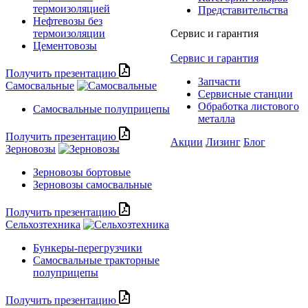
термоизоляцией
Представительства
Нефтевозы без
термоизоляции
Сервис и гарантия
Цементовозы
Сервис и гарантия
Получить презентацию
Запчасти
Самосвальные
Сервисные станции
Обработка листового
Самосвальные полуприцепы
металла
Получить презентацию
Акции
Лизинг
Блог
Зерновозы
Зерновозы бортовые
Зерновозы самосвальные
Получить презентацию
Сельхозтехника
Бункеры-перегрузчики
Самосвальные тракторные
полуприцепы
Получить презентацию